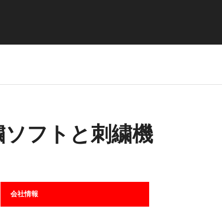
繍ソフトと刺繍機
会社情報
。