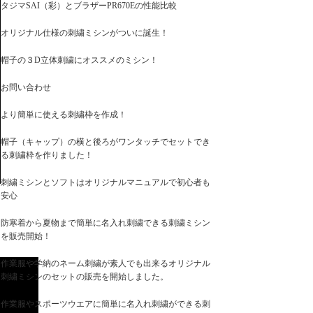
タジマSAI（彩）とブラザーPR670Eの性能比較
オリジナル仕様の刺繍ミシンがついに誕生！
帽子の３D立体刺繍にオススメのミシン！
お問い合わせ
より簡単に使える刺繍枠を作成！
帽子（キャップ）の横と後ろがワンタッチでセットでき
る刺繍枠を作りました！
刺繍ミシンとソフトはオリジナルマニュアルで初心者も
安心
防寒着から夏物まで簡単に名入れ刺繍できる刺繍ミシン
を販売開始！
作業服や学納のネーム刺繍が素人でも出来るオリジナル
刺繍ミシンのセットの販売を開始しました。
作業服やスポーツウエアに簡単に名入れ刺繍ができる刺