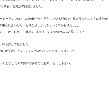
棒に装着する方法で完成しました。
のマーカーランプは少し斜め後ろから照射している関係で、柔道帯などのように生地が
の中心に合わせたつもりが少しずれるという事がありました。
のでここはこだわって針棒を1本犠牲にする価値があると思いました。
い枠も作ってみました。
時には平行にセットするのがめちゃくちゃ楽になりました。
を追加いたしましたので興味がある方はお問い合わせ下さい。