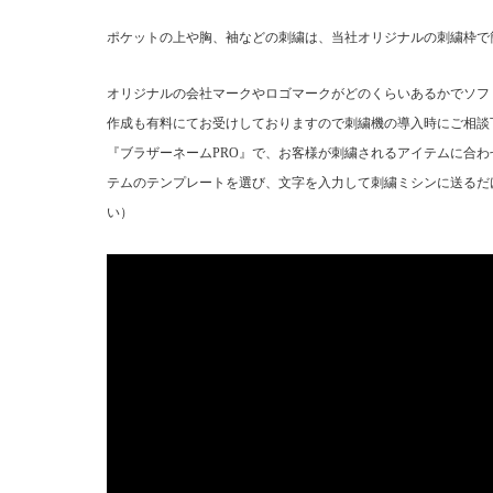
ポケットの上や胸、袖などの刺繍は、当社オリジナルの刺繍枠で
オリジナルの会社マークやロゴマークがどのくらいあるかでソフ
作成も有料にてお受けしておりますので刺繍機の導入時にご相談
『ブラザーネームPRO』で、お客様が刺繍されるアイテムに合
テムのテンプレートを選び、文字を入力して刺繍ミシンに送るだ
い）