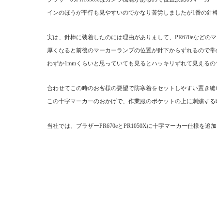
インのほうが平行も見やすいのでかなり苦労しましたが1番の針
実は、針棒に装着したのには理由がありまして、PR670eなど
厚くなると前後のマーカーランプの位置が針下からずれるので帯
わずか1mmくらいと思っていても見るとハッキリずれて見える
合わせてこの時のお客様の要望で防寒着をセットしやすい置き縫
この十字マーカーのおかげで、作業服のポケットの上に刺繍する
当社では、ブラザーPR670eとPR1050Xに十字マーカー仕様