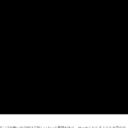
カーランプが無いので付けて欲しいという要望があり、せっかくなら点よりも十字のラ