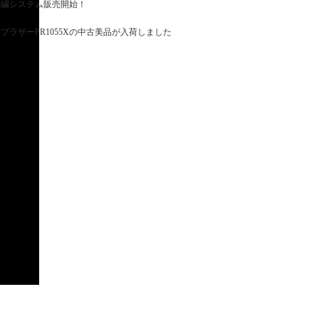
繍システム販売開始！
ブラザーPR1055Xの中古美品が入荷しました