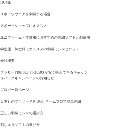
HOME
スポーツウエアを刺繍する場合
スポーツショップにオススメ
ユニフォーム・作業服におすすめの刺繍ソフトと刺繍機
学生服・紳士服にオススメの刺繍ミシンとソフト
会社概要
ブラザーPR670EとPR1050Xが安く購入できるキャッシ
ュバックキャンペーンのお知らせ
ブログ一覧ページ
１本針のブラザーＶＲ100とネームプロで簡単刺繍
正しい刺繍ミシンの選び方
刺しゅうソフトの選び方