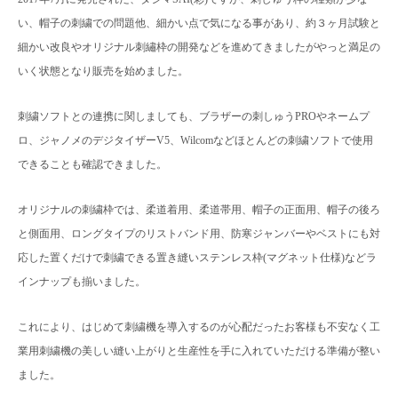
い、帽子の刺繍での問題他、細かい点で気になる事があり、約３ヶ月試験と
細かい改良やオリジナル刺繡枠の開発などを進めてきましたがやっと満足の
いく状態となり販売を始めました。
刺繍ソフトとの連携に関しましても、ブラザーの刺しゅうPROやネームプ
ロ、ジャノメのデジタイザーV5、Wilcomなどほとんどの刺繍ソフトで使用
できることも確認できました。
オリジナルの刺繍枠では、柔道着用、柔道帯用、帽子の正面用、帽子の後ろ
と側面用、ロングタイプのリストバンド用、防寒ジャンバーやベストにも対
応した置くだけで刺繍できる置き縫いステンレス枠(マグネット仕様)などラ
インナップも揃いました。
これにより、はじめて刺繍機を導入するのが心配だったお客様も不安なく工
業用刺繍機の美しい縫い上がりと生産性を手に入れていただける準備が整い
ました。