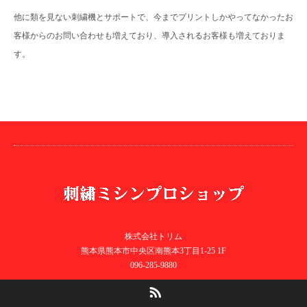
他に類を見ない刺繍機とサポートで、今までプリントしかやってなかったお
客様からのお問い合わせも増えており、導入されるお客様も増えておりま
す。
株式会社トリム
熊本県熊本市中央区南熊本3丁目1-25 1F
096-285-9880
RSS